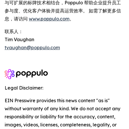
与可扩展的标牌技术相结合，Poppulo 帮助企业提升员工
参与度、优化客户体验并提高运营效率。 如需了解更多信
息，请访问
www.poppulo.com
。
联系人：
Tim Vaughan
tvaughan@poppulo.com
Legal Disclaimer:
EIN Presswire provides this news content "as is"
without warranty of any kind. We do not accept any
responsibility or liability for the accuracy, content,
images, videos, licenses, completeness, legality, or