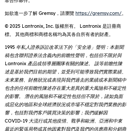
靠合作夥伴。
如欲進一步了解 Gremsy，請瀏覽
https://gremsy.com/
。
© 2025 Lantronix, Inc. 版權所有。 Lantronix 是註冊商
標。 其他商標和商標名稱均為其各自所有者的財產。
1995 年私人證券訴訟改革法下的「安全港」聲明：本新聞
稿包含聯邦證券法含義內的前瞻性聲明，包括但不限於與
Lantronix 產品或領導層團隊有關的陳述。 該等前瞻性陳
述是基於我們目前的期望，並受到可能導致我們實際業績、
未來業務、財務狀況或表現與我們過去的業績或本新聞稿中
包含的任何前瞻性陳述存在重大差異的重大風險和不確定性
的影響。 潛在的風險和不確定性包括但不限於，諸如負面
或惡化的地區和全球經濟狀況或市場不穩定對我們業務的影
響，包括對我們客戶購買決策的影響；我們緩解因
COVID-19 大流行或其他疫情、戰爭和歐洲、亞洲和中東
最近的緊張局勢或其他因素對我們及我們的供應商和分銷商