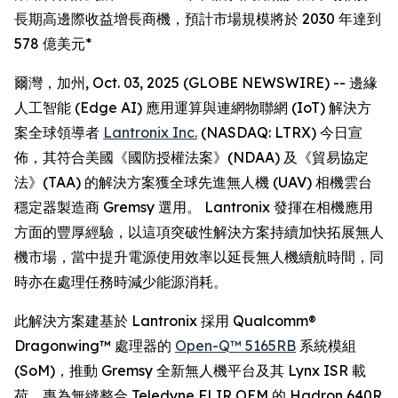
長期高邊際收益增長商機，預計市場規模將於 2030 年達到
578 億美元*
爾灣，加州, Oct. 03, 2025 (GLOBE NEWSWIRE) -- 邊緣
人工智能 (Edge AI) 應用運算與連網物聯網 (IoT) 解決方
案全球領導者
Lantronix Inc.
(NASDAQ: LTRX) 今日宣
佈，其符合美國《國防授權法案》(NDAA) 及《貿易協定
法》(TAA) 的解決方案獲全球先進無人機 (UAV) 相機雲台
穩定器製造商 Gremsy 選用。 Lantronix 發揮在相機應用
方面的豐厚經驗，以這項突破性解決方案持續加快拓展無人
機市場，當中提升電源使用效率以延長無人機續航時間，同
時亦在處理任務時減少能源消耗。
此解決方案建基於 Lantronix 採用 Qualcomm®
Dragonwing™ 處理器的
Open-Q™ 5165RB
系統模組
(SoM)，推動 Gremsy 全新無人機平台及其 Lynx ISR 載
荷，專為無縫整合 Teledyne FLIR OEM 的 Hadron 640R