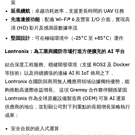
策
延長續航
：卓越功耗效率，支援更長時間的 UAV 任務
先進連接功能
：配備 Wi-Fi® 6 及豐富 I/O 介面，實現高
清 (HD) 影片及感測器數據串流
堅固設計
：可在極端環境中（-25°C 至 +85°C）運作
Lantronix：為工業與國防市場打造方便擴充的 AI 平台
結合深度工程服務、穩健開發環境（支援 ROS2 及 Docker
等技術）以及持續擴張的邊緣 AI 和 IoT 佈局之下，
Lantronix 在國防與商用無人機應用領域佔據獨特優勢，能
夠推動高邊際收益增長。 這項 Gremsy 合作夥伴關係鞏固
Lantronix 作為全球原廠設備製造商 (OEM) 可靠 AI 運算
供應商的地位，並彰顯公司對下列重點的長期增長策略執行
成果：
安全合規的嵌入式運算