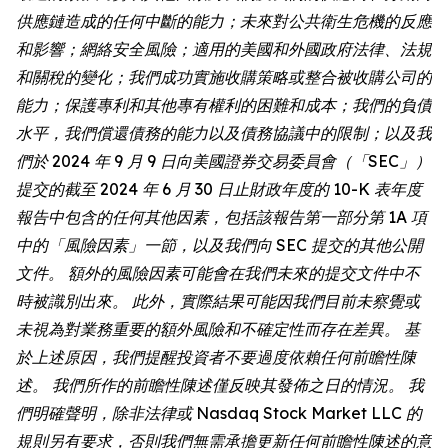
供應鏈造成的任何中斷的能力；未來對公共衛生危機的反應
和影響；網絡安全風險；適用的美國和外國政府法律、法規
和關稅的變化；我們成功實施收購策略或整合被收購公司的
能力；保護專利和其他專有權利的困難和成本；我們的負債
水平，我們償還債務的能力以及債務協議中的限制；以及我
們於 2024 年 9 月 9 日向美國證券交易委員會（「SEC」）
提交的截至 2024 年 6 月 30 日止財政年度的 10-K 表年度
報告中包含的任何其他因素，包括該報告第一部分第 1A 項
中的「風險因素」一節，以及我們向 SEC 提交的其他公開
文件。 額外的風險因素可能會在我們未來的提交文件中不
時被識別出來。 此外，實際結果可能因我們目前未察覺或
未視為對業務重要的額外風險和不確定性而存在差異。 基
於上述原因，我們提醒投資者不要過度依賴任何前瞻性陳
述。 我們所作的前瞻性陳述僅反映其發佈之日的情況。 我
們明確聲明，除非法律或 Nasdaq Stock Market LLC 的
規則另有要求，否則我們無需承擔更新任何前瞻性陳述的意