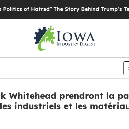
tics of Hatred”
The Story Behind Trump’s Terribl
ck Whitehead prendront la par
les industriels et les matéria