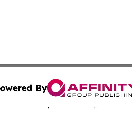
owered By
ubmit Press Release
Terms & Conditions
Copyright/DMCA
 Inc. dba Affinity Group Publishing & Iowa Industry Diges