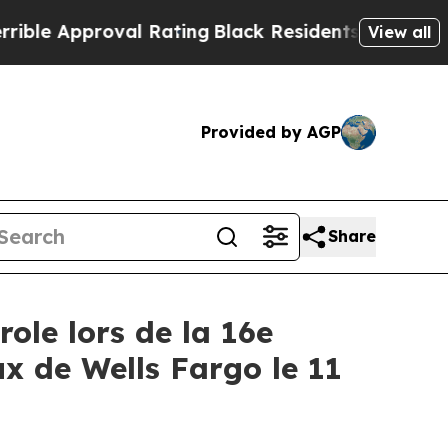
e Approval Rating
Black Residents Warned of Abu
View all
Provided by AGP
Share
ole lors de la 16e
ux de Wells Fargo le 11