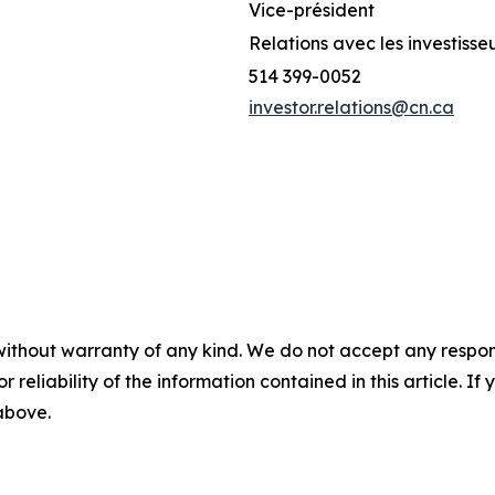
Vice-président
Relations avec les investisse
514 399-0052
investor.relations@cn.ca
without warranty of any kind. We do not accept any responsib
r reliability of the information contained in this article. I
 above.